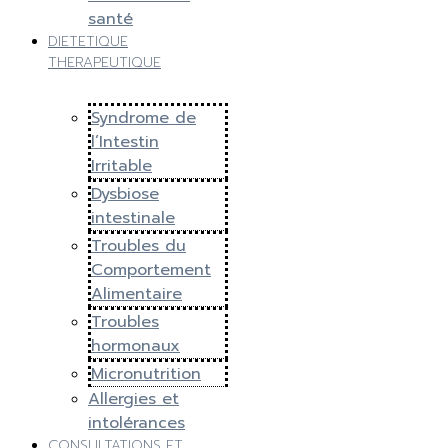
santé
DIETETIQUE
THERAPEUTIQUE
Syndrome de
l’Intestin
Irritable
Dysbiose
intestinale
Troubles du
Comportement
Alimentaire
Troubles
hormonaux
Micronutrition
Allergies et
intolérances
CONSULTATIONS ET