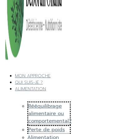
MON APPROCHE
QUI SUIS-JE ?
ALIMENTATION
Rééquilibrage
alimentaire ou
comportemental?
Perte de poids
Alimentation