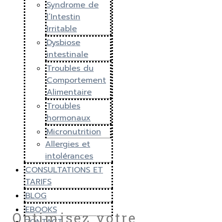
Syndrome de
l’Intestin
Irritable
Dysbiose
intestinale
Troubles du
Comportement
Alimentaire
Troubles
hormonaux
Micronutrition
Allergies et
intolérances
CONSULTATIONS ET
TARIFS
BLOG
EBOOKS
Optimisez votre