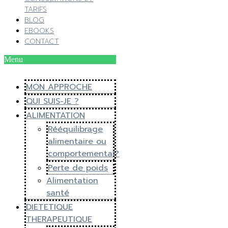
TARIFS
BLOG
EBOOKS
CONTACT
Menu
MON APPROCHE
QUI SUIS-JE ?
ALIMENTATION
Rééquilibrage
alimentaire ou
comportemental?
Perte de poids
Alimentation
santé
DIETETIQUE
THERAPEUTIQUE