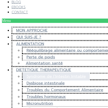
BLOG
EBOOKS
CONTACT
Menu
MON APPROCHE
QUI SUIS-JE ?
ALIMENTATION
Rééquilibrage alimentaire ou comporteme
Perte de poids
Alimentation santé
DIETETIQUE THERAPEUTIQUE
Syndrome de l’Intestin Irritable
Dysbiose intestinale
Troubles du Comportement Alimentaire
Troubles hormonaux
Micronutrition