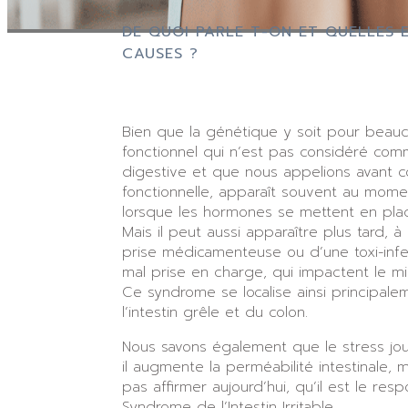
DE QUOI PARLE T-ON ET QUELLES 
CAUSES ?
Bien que la génétique y soit pour beauc
fonctionnel qui n’est pas considéré co
digestive et que nous appelions avant c
fonctionnelle, apparaît souvent au mome
lorsque les hormones se mettent en pla
Mais il peut aussi apparaître plus tard, à
prise médicamenteuse ou d’une toxi-infec
mal prise en charge, qui impactent le mic
Ce syndrome se localise ainsi principal
l’intestin grêle et du colon.
Nous savons également que le stress joue
il augmente la perméabilité intestinale,
pas affirmer aujourd’hui, qu’il est le res
Syndrome de l’Intestin Irritable.