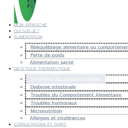
MON APPROCHE
QUI SUIS-JE ?
ALIMENTATION
Rééquilibrage alimentaire ou comportemen
Perte de poids
Alimentation santé
DIETETIQUE THERAPEUTIQUE
Syndrome de l’Intestin Irritable
Dysbiose intestinale
Troubles du Comportement Alimentaire
Troubles hormonaux
Micronutrition
Allergies et intolérances
CONSULTATIONS ET TARIFS