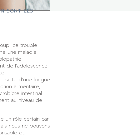
EN SONT LES
oup, ce trouble
mme une maladie
olopathie
nt de l’adolescence
ce.
 la suite d’une longue
tion alimentaire,
robiote intestinal.
ement au niveau de
 un rôle certain car
 mais nous ne pouvons
ponsable du