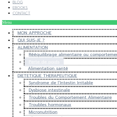
BLOG
EBOOKS
CONTACT
Menu
MON APPROCHE
QUI SUIS-JE ?
ALIMENTATION
Rééquilibrage alimentaire ou comporteme
Perte de poids
Alimentation santé
DIETETIQUE THERAPEUTIQUE
Syndrome de l’Intestin Irritable
Dysbiose intestinale
Troubles du Comportement Alimentaire
Troubles hormonaux
Micronutrition