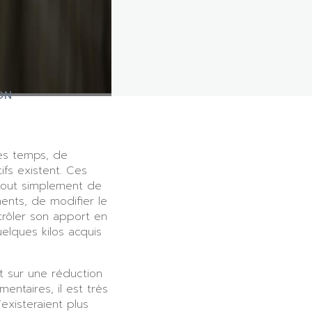
ON
tes temps, de
fs existent. Ces
t tout simplement de
ents, de modifier le
trôler son apport en
elques kilos acquis
t sur une réduction
mentaires, il est très
xisteraient plus