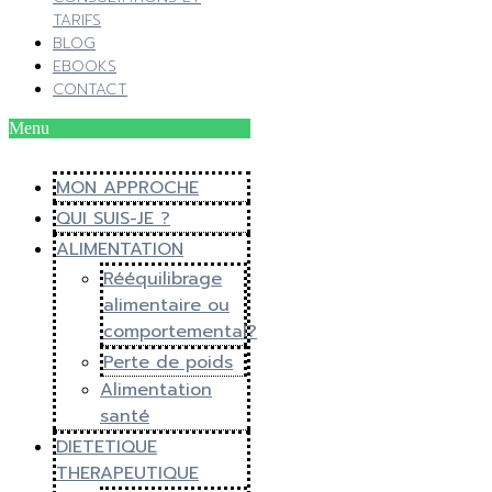
TARIFS
BLOG
EBOOKS
CONTACT
Menu
MON APPROCHE
QUI SUIS-JE ?
ALIMENTATION
Rééquilibrage
alimentaire ou
comportemental?
Perte de poids
Alimentation
santé
DIETETIQUE
THERAPEUTIQUE