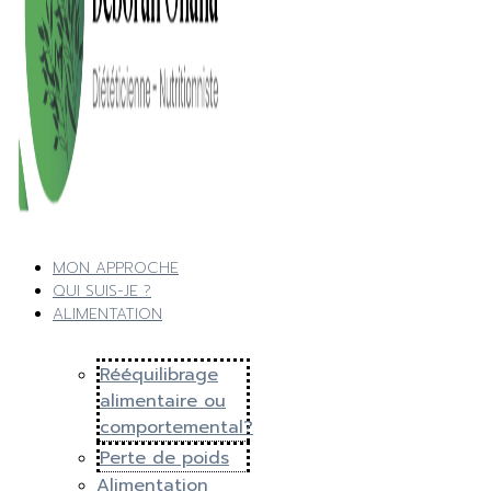
MON APPROCHE
QUI SUIS-JE ?
ALIMENTATION
Rééquilibrage
alimentaire ou
comportemental?
Perte de poids
Alimentation