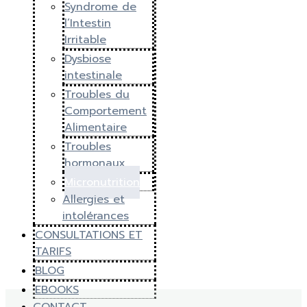
Syndrome de
l’Intestin
Irritable
Dysbiose
intestinale
Troubles du
Comportement
Alimentaire
Troubles
hormonaux
Micronutrition
Allergies et
intolérances
CONSULTATIONS ET
TARIFS
BLOG
EBOOKS