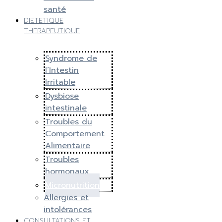
santé
DIETETIQUE
THERAPEUTIQUE
Syndrome de
l’Intestin
Irritable
Dysbiose
intestinale
Troubles du
Comportement
Alimentaire
Troubles
hormonaux
Micronutrition
Allergies et
intolérances
CONSULTATIONS ET