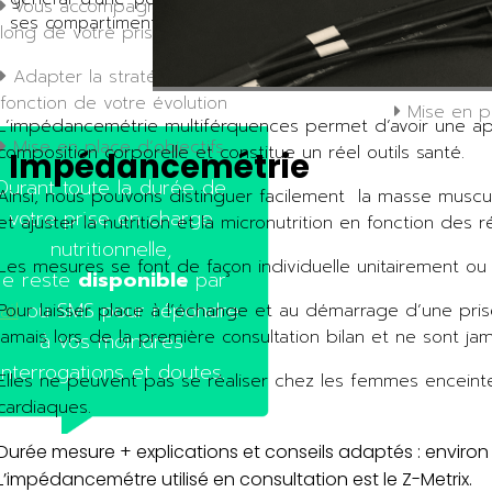
Vous accompagnez et vous motiver tout au
ses compartiments corporels.
long de votre prise en charge
Mesure de
multifréque
Adapter la stratégie de prise en charge en
fonction de votre évolution
Mise en pl
L’impédancemétrie multiférquences permet d’avoir une ap
Mise en place d’objectifs
composition corporelle et constitue un réel outils santé.
Impédancemétrie
Durant toute la durée de
Ainsi, nous pouvons distinguer facilement la masse muscu
votre prise en charge
et ajuster la nutrition et la micronutrition en fonction des ré
nutritionnelle,
Les mesures se font de façon individuelle unitairement ou 
je reste
disponible
par
ail
ou SMS pour répondre
Pour laisser place à l’échange et au démarrage d’une pris
jamais lors de la première consultation bilan et ne sont jam
à vos moindres
interrogations et doutes.
Elles ne peuvent pas se réaliser chez les femmes enceint
cardiaques.
Durée mesure + explications et conseils adaptés : environ 
L’impédancemétre utilisé en consultation est le Z-Metrix.