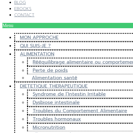
BLOG
EBOOKS
CONTACT
Menu
MON APPROCHE
QUI SUIS-JE ?
ALIMENTATION
Rééquilibrage alimentaire ou comporteme
Perte de poids
Alimentation santé
DIETETIQUE THERAPEUTIQUE
Syndrome de l’Intestin Irritable
Dysbiose intestinale
Troubles du Comportement Alimentaire
Troubles hormonaux
Micronutrition