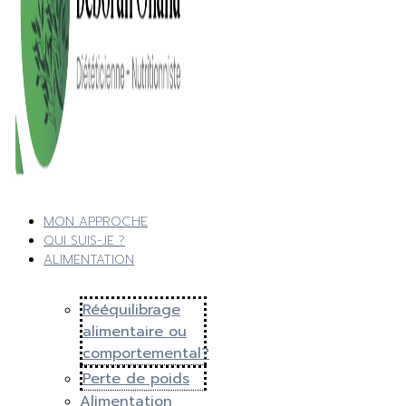
MON APPROCHE
QUI SUIS-JE ?
ALIMENTATION
Rééquilibrage
alimentaire ou
comportemental?
Perte de poids
Alimentation