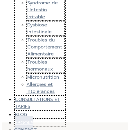
Syndrome de
l’Intestin
Irritable
Dysbiose
intestinale
Troubles du
Comportement
Alimentaire
Troubles
hormonaux
Micronutrition
Allergies et
intolérances
CONSULTATIONS ET
TARIFS
BLOG
EBOOKS