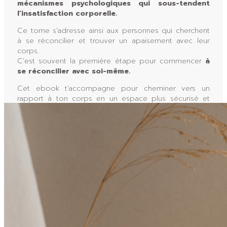
mécanismes psychologiques qui sous-tendent
l’insatisfaction corporelle.
Ce tome s’adresse ainsi aux personnes qui cherchent
à se réconcilier et trouver un apaisement avec leur
corps.
C’est souvent la première étape pour commencer
à
se réconcilier avec soi-même.
Cet ebook t’accompagne pour cheminer vers un
rapport à ton corps en un espace plus sécurisé et
plus confiant pour tendre à
réduire la lutte
permanente contre soi-même.