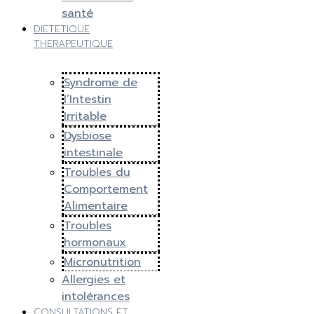
santé
DIETETIQUE
THERAPEUTIQUE
Syndrome de
l’Intestin
Irritable
Dysbiose
intestinale
Troubles du
Comportement
Alimentaire
Troubles
hormonaux
Micronutrition
Allergies et
intolérances
CONSULTATIONS ET